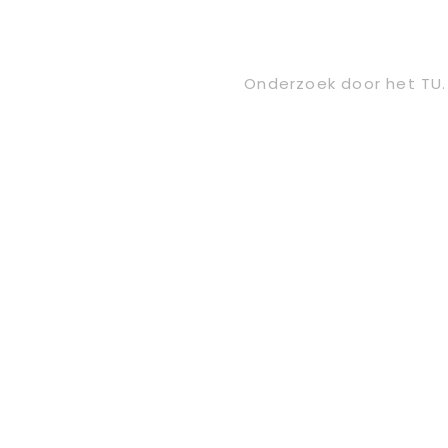
Volgend
Onderzoek door het TU.
bericht: