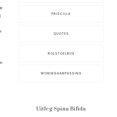
De
PRISCILLA
j
r
QUOTES
ROLSTOELBUS
jn
WONINGAANPASSING
Uitleg Spina Bifida