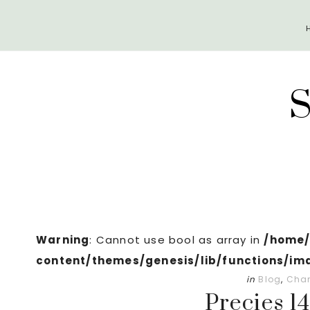
Door
Spring
naar
naar
de
de
hoofd
eerste
inhoud
sidebar
Warning
: Cannot use bool as array in
/home/
content/themes/genesis/lib/functions/im
in
Blog
,
Chan
Precies 14