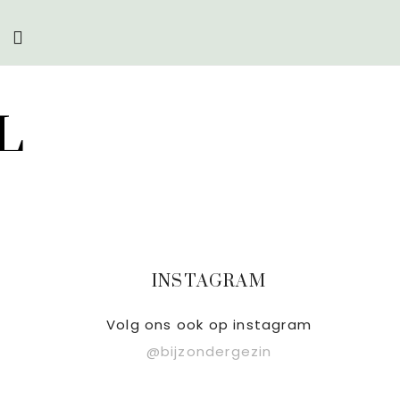
Zoek
op
deze
website
L
Primaire
INSTAGRAM
Sidebar
Volg ons ook op instagram
@bijzondergezin