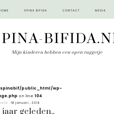
HOME
SPINA BIFIDA
CONTACT
MEDIA
SPINA-BIFIDA.N
Mijn kinderen hebben een open ruggetje
spinabif/public_html/wp-
age.php
on line
104
elle
·
18 januari , 2014
 jaar geleden..