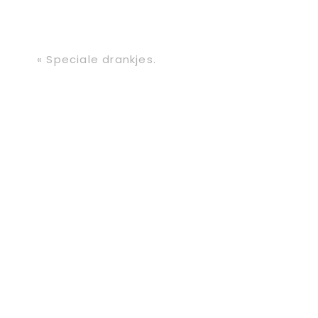
Vorig
« Speciale drankjes.
bericht: