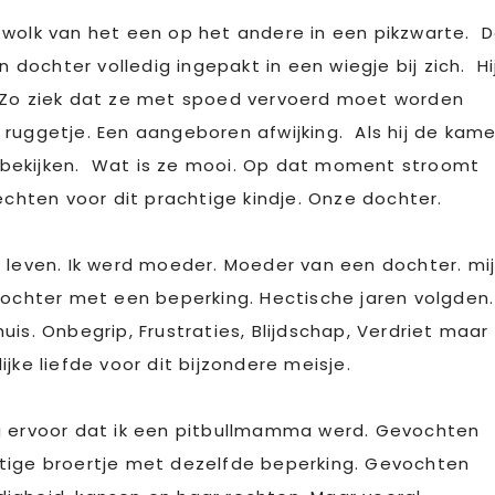
 wolk van het een op het andere in een pikzwarte. 
n dochter volledig ingepakt in een wiegje bij zich. Hi
ek. Zo ziek dat ze met spoed vervoerd moet worden
ruggetje. Een aangeboren afwijking. Als hij de kame
er bekijken. Wat is ze mooi. Op dat moment stroomt
echten voor dit prachtige kindje. Onze dochter.
n leven. Ik werd moeder. Moeder van een dochter. mi
dochter met een beperking. Hectische jaren volgden.
is. Onbegrip, Frustraties, Blijdschap, Verdriet maar
jke liefde voor dit bijzondere meisje.
ng ervoor dat ik een pitbullmamma werd. Gevochten
htige broertje met dezelfde beperking. Gevochten