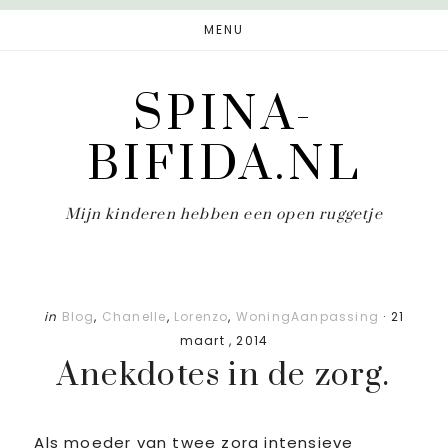
Door
Spring
MENU
naar
naar
de
de
SPINA-
hoofd
eerste
inhoud
sidebar
BIFIDA.NL
Mijn kinderen hebben een open ruggetje
in
Blog
,
Chanelle
,
Lorenzo
,
WoningAanpassing
·
21
maart , 2014
Anekdotes in de zorg.
Als moeder van twee zorg intensieve