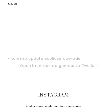
doen.
Vorig
« Lorenzo update scoliose operatie.
bericht:
Volgend
Open brief aan de gemeente Zwolle. »
bericht:
Primaire
INSTAGRAM
Volg ons ook op instagram