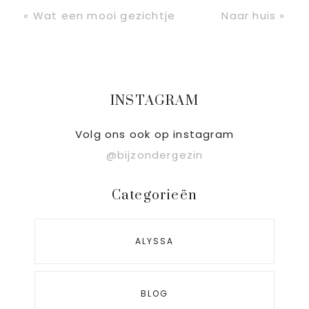
Vorig
Volgend
« Wat een mooi gezichtje
Naar huis »
bericht:
bericht:
Primaire
INSTAGRAM
Sidebar
Volg ons ook op instagram
@bijzondergezin
Categorieën
ALYSSA
BLOG