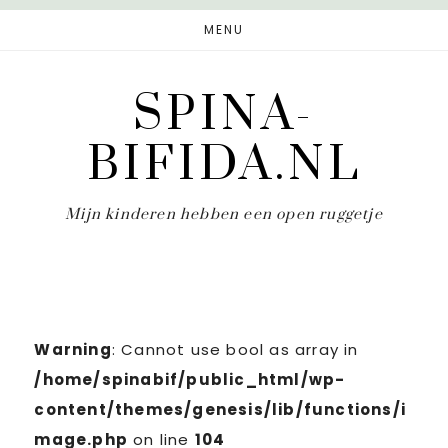
Door
Spring
MENU
naar
naar
de
de
SPINA-
hoofd
eerste
inhoud
sidebar
BIFIDA.NL
Mijn kinderen hebben een open ruggetje
Warning
: Cannot use bool as array in
/home/spinabif/public_html/wp-
content/themes/genesis/lib/functions/i
mage.php
on line
104