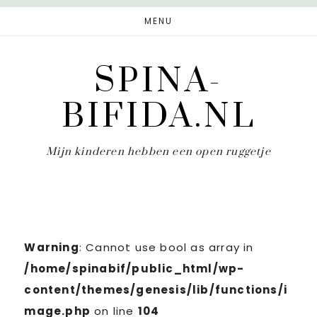
Door
Spring
MENU
naar
naar
de
de
SPINA-
hoofd
eerste
inhoud
sidebar
BIFIDA.NL
Mijn kinderen hebben een open ruggetje
Warning
: Cannot use bool as array in
/home/spinabif/public_html/wp-
content/themes/genesis/lib/functions/i
mage.php
on line
104