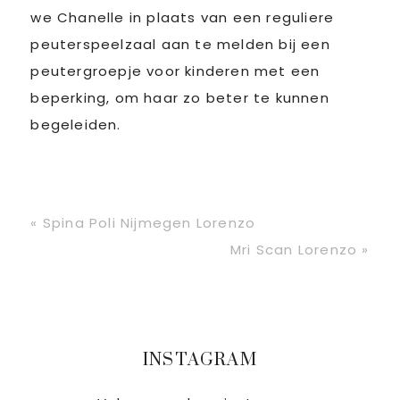
we Chanelle in plaats van een reguliere
peuterspeelzaal aan te melden bij een
peutergroepje voor kinderen met een
beperking, om haar zo beter te kunnen
begeleiden.
Vorig
« Spina Poli Nijmegen Lorenzo
bericht:
Volgend
Mri Scan Lorenzo »
bericht:
Primaire
INSTAGRAM