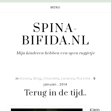
Door
Spring
MENU
naar
naar
de
de
SPINA-
hoofd
eerste
inhoud
sidebar
BIFIDA.NL
Mijn kinderen hebben een open ruggetje
in
Alyssa
,
Blog
,
Chanelle
,
Lorenzo
,
Priscilla
·
8
januari , 2014
Terug in de tijd..
Klein