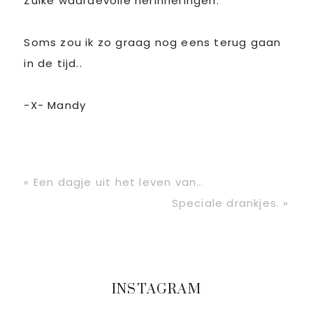
Zulke waardevolle herinneringen.
Soms zou ik zo graag nog eens terug gaan
in de tijd..
-X- Mandy
Vorig
« Een dagje uit het leven van…
bericht:
Volgend
Speciale drankjes. »
bericht:
Primaire
INSTAGRAM