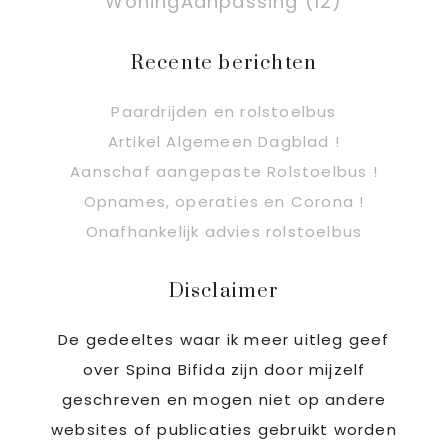
WoningAanpassing
(12)
Recente berichten
Paardrijden en rolstoelbus
Artikel Algemeen Dagblad !
Aanschaf aangepaste Rolstoelbus !
Opnames, operaties en Corona !
Onafhankelijk advies rolstoelbus
Disclaimer
De gedeeltes waar ik meer uitleg geef
over Spina Bifida zijn door mijzelf
geschreven en mogen niet op andere
websites of publicaties gebruikt worden