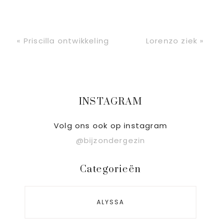
Vorig
Volgend
« Priscilla ontwikkeling
Lorenzo ziek »
bericht:
bericht:
Primaire
INSTAGRAM
Sidebar
Volg ons ook op instagram
@bijzondergezin
Categorieën
ALYSSA