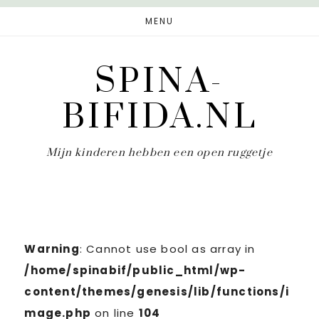
Door
Spring
MENU
naar
naar
de
de
SPINA-
hoofd
eerste
inhoud
sidebar
BIFIDA.NL
Mijn kinderen hebben een open ruggetje
Warning
: Cannot use bool as array in
/home/spinabif/public_html/wp-
content/themes/genesis/lib/functions/i
mage.php
on line
104