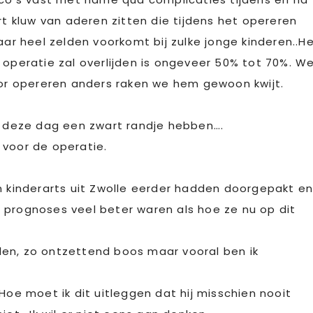
rt kluw van aderen zitten die tijdens het opereren
 heel zelden voorkomt bij zulke jonge kinderen..H
 operatie zal overlijden is ongeveer 50% tot 70%. W
r opereren anders raken we hem gewoon kwijt.
al deze dag een zwart randje hebben….
 voor de operatie.
n kinderarts uit Zwolle eerder hadden doorgepakt e
 prognoses veel beter waren als hoe ze nu op dit
len, zo ontzettend boos maar vooral ben ik
Hoe moet ik dit uitleggen dat hij misschien nooit