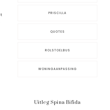
PRISCILLA
et
e
QUOTES
ROLSTOELBUS
n
WONINGAANPASSING
Uitleg Spina Bifida