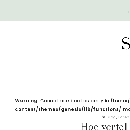
Door
Spring
naar
naar
de
de
hoofd
eerste
inhoud
sidebar
Warning
: Cannot use bool as array in
/home/
content/themes/genesis/lib/functions/im
in
Blog
,
Loren
Hoe vertel