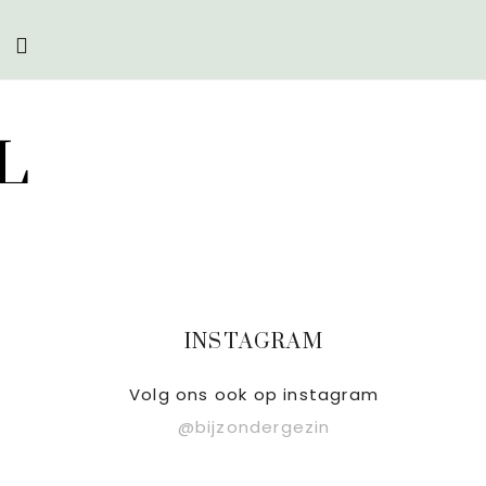
Zoek
op
deze
website
L
Primaire
INSTAGRAM
Sidebar
Volg ons ook op instagram
@bijzondergezin