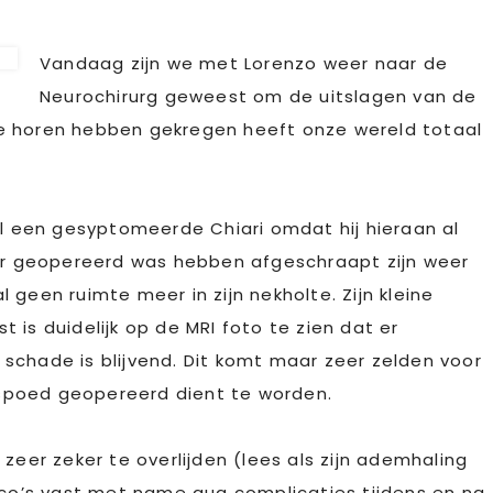
Vandaag zijn we met Lorenzo weer naar de
Neurochirurg geweest om de uitslagen van de
e horen hebben gekregen heeft onze wereld totaal
al een gesyptomeerde Chiari omdat hij hieraan al
der geopereerd was hebben afgeschraapt zijn weer
geen ruimte meer in zijn nekholte. Zijn kleine
 is duidelijk op de MRI foto te zien dat er
schade is blijvend. Dit komt maar zeer zelden voor
t spoed geopereerd dient te worden.
zeer zeker te overlijden (lees als zijn ademhaling
sico’s vast met name qua complicaties tijdens en na