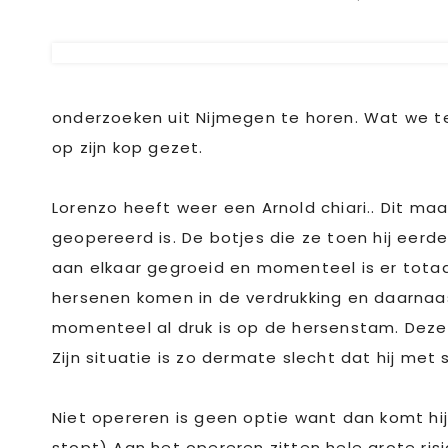
onderzoeken uit Nijmegen te horen. Wat we t
op zijn kop gezet.
Lorenzo heeft weer een Arnold chiari.. Dit ma
geopereerd is. De botjes die ze toen hij eer
aan elkaar gegroeid en momenteel is er totaal 
hersenen komen in de verdrukking en daarnaast
momenteel al druk is op de hersenstam. Deze 
Zijn situatie is zo dermate slecht dat hij me
Niet opereren is geen optie want dan komt hij 
stopt) Aan het opereren zitten hele grote ri