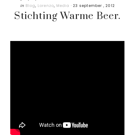
in
Blog
,
Lorenzo
,
Media
·
23 september , 2012
Stichting Warme Beer.