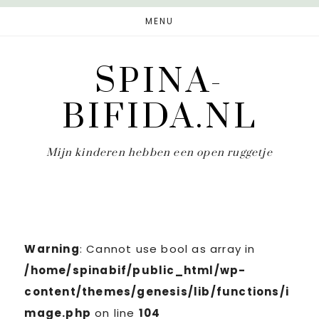
Door
Spring
MENU
naar
naar
de
de
SPINA-
hoofd
eerste
inhoud
sidebar
BIFIDA.NL
Mijn kinderen hebben een open ruggetje
Warning
: Cannot use bool as array in
/home/spinabif/public_html/wp-
content/themes/genesis/lib/functions/i
mage.php
on line
104