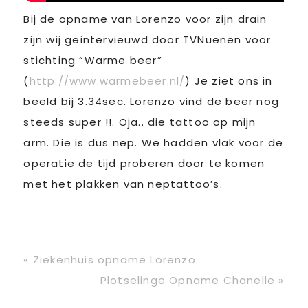
Bij de opname van Lorenzo voor zijn drain
zijn wij geintervieuwd door TVNuenen voor
stichting “Warme beer”
(
http://www.warmebeer.nl/
) Je ziet ons in
beeld bij 3.34sec. Lorenzo vind de beer nog
steeds super !!. Oja.. die tattoo op mijn
arm. Die is dus nep. We hadden vlak voor de
operatie de tijd proberen door te komen
met het plakken van neptattoo’s.
Vorig
« Ziekenhuis opname Lorenzo
bericht:
Volgend
Plotselinge Opname Chanelle »
bericht: