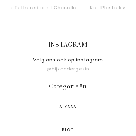
Vorig
Volgend
« Tethered cord Chanelle
KeelPlastiek »
bericht:
bericht:
Primaire
INSTAGRAM
Sidebar
Volg ons ook op instagram
@bijzondergezin
Categorieën
ALYSSA
BLOG