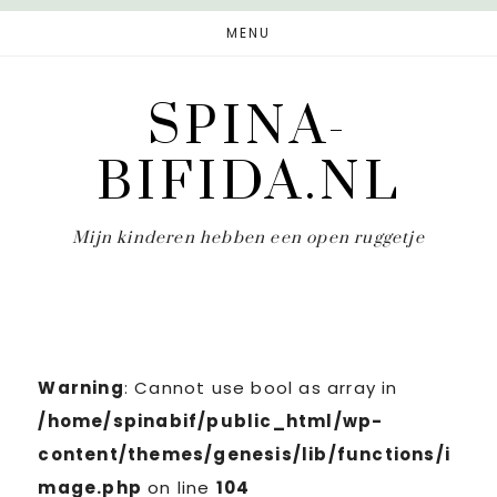
Door
Spring
MENU
naar
naar
de
de
SPINA-
hoofd
eerste
inhoud
sidebar
BIFIDA.NL
Mijn kinderen hebben een open ruggetje
Warning
: Cannot use bool as array in
/home/spinabif/public_html/wp-
content/themes/genesis/lib/functions/i
mage.php
on line
104