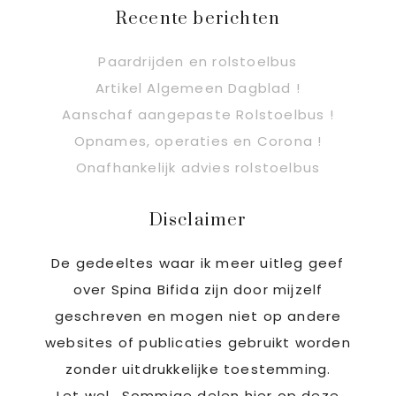
Recente berichten
Paardrijden en rolstoelbus
Artikel Algemeen Dagblad !
Aanschaf aangepaste Rolstoelbus !
Opnames, operaties en Corona !
Onafhankelijk advies rolstoelbus
Disclaimer
De gedeeltes waar ik meer uitleg geef
over Spina Bifida zijn door mijzelf
geschreven en mogen niet op andere
websites of publicaties gebruikt worden
zonder uitdrukkelijke toestemming.
Let wel.. Sommige delen hier op deze