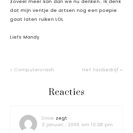
zoveel meer kan dan we nu denken.. Ik denk
dat mijn ventje de artsen nog een poepie
gaat laten ruiken LOL
Liefs Mandy
Vorig
Volgend
« Computercrash
Het taxibedrijf »
bericht:
bericht:
Lees
Reacties
Interacties
Dinie
zegt
3 januari , 2006 om 10:38 pm