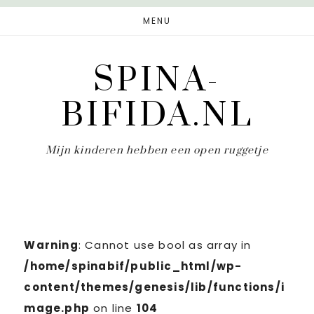
Door
Spring
MENU
naar
naar
de
de
SPINA-
hoofd
eerste
inhoud
sidebar
BIFIDA.NL
Mijn kinderen hebben een open ruggetje
Warning
: Cannot use bool as array in
/home/spinabif/public_html/wp-
content/themes/genesis/lib/functions/i
mage.php
on line
104