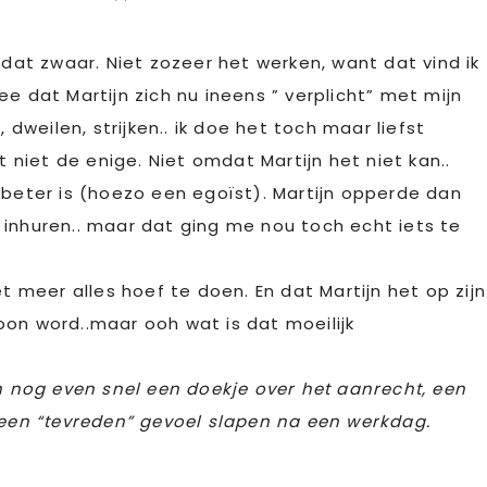
 dat zwaar. Niet zozeer het werken, want dat vind ik
e dat Martijn zich nu ineens ” verplicht” met mijn
weilen, strijken.. ik doe het toch maar liefst
t niet de enige. Niet omdat Martijn het niet kan..
eter is (hoezo een egoïst). Martijn opperde dan
 inhuren.. maar dat ging me nou toch echt iets te
et meer alles hoef te doen. En dat Martijn het op zijn
oon word..maar ooh wat is dat moeilijk
ch nog even snel een doekje over het aanrecht, een
t een “tevreden” gevoel slapen na een werkdag.