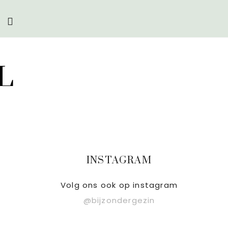
Zoek
op
deze
website
L
Primaire
INSTAGRAM
Sidebar
Volg ons ook op instagram
@bijzondergezin