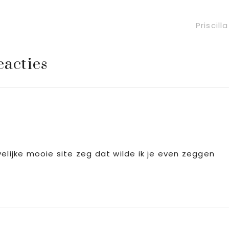
Volgen
Priscilla
bericht:
eacties
elijke mooie site zeg dat wilde ik je even zeggen