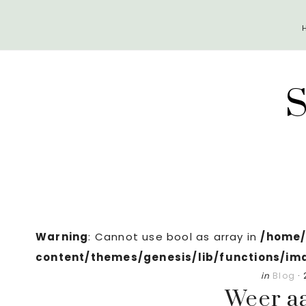
Door
Spring
naar
naar
de
de
hoofd
eerste
inhoud
sidebar
Warning
: Cannot use bool as array in
/home/
content/themes/genesis/lib/functions/im
in
Blog
·
Weer aa