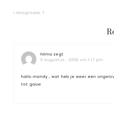
Vorig
« Masgraaier ?
bericht:
Lees
R
Interacties
hilma
zegt
6 augustus , 2008 om 1:17 pm
hallo mandy , wat heb je weer een ongelov
tot gauw